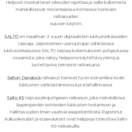
Helposti muokattavat oikeudet rajoittaa ja sallia kulkemista
mahdollistavat monenlaisissa kohteissa toimivien
ratkaisuiden
sujuvan käytön.
SALTO
on maailman 3. suurin digitaalisten lukitusratkaisuiden
tarjoaja. Järjestelmien uranuurtajan sähköisissä
lukitusratkaisuissa SALTO tarjoaa kokemukseen pohjautuvaa
osaamista, joka näkyy helppona käytettävyytenä ja
luotettavina teknisinä ratkaisuina.
Salton Danalock
ratkaisut toimivat hyvin esimerkiksi kodin
lukitusten sähköistämisessä ja etähallinnassa.
Salto KS
tarjoaa pilvipohjaisen ratkaisun, joka mahdollistaa
laajempienkin kohteiden lukitusten hoitamisen ja
hallittavuuden ilman vaativia kaapelointitöitä. Rajoitetut
kulkuoikeudet ja etäavaukset ovat helppoja toteuttaa Salto
KS-ratkaisuilla.